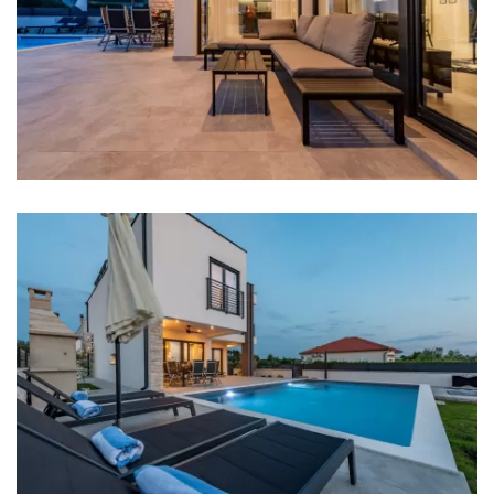
Štednjak
Pećnica
Frižider
Mikrovalna
Kuhalo za vodu
Toster
Perilica suđa
Ledomat