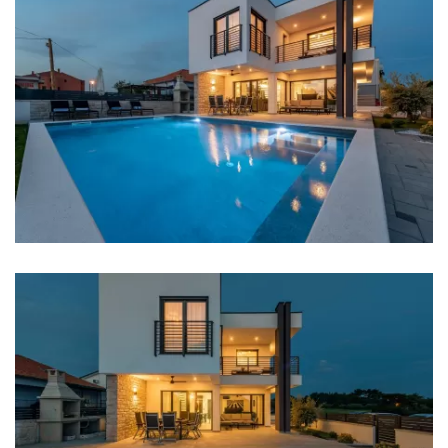
od ovog otoka prepunog čistih skrivenih plaža.
Grijanje
Podno grijanje
Internet
Sef
Kompletno ograđeno
Roštilj
Udaljenosti
More: 30 m