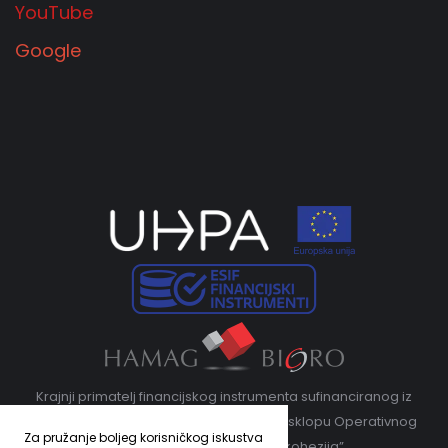
YouTube
Google
Krajnji primatelj financijskog instrumenta sufinanciranog iz
Europskog fonda za regionalni razvoj u sklopu Operativnog
Za pružanje boljeg korisničkog iskustva
programa „Konkurentnost i kohezija”