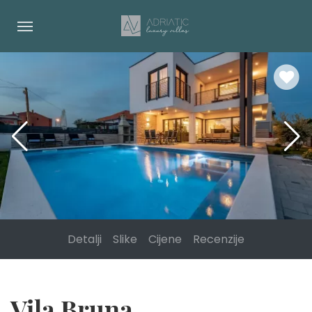
Detalji
Slike
Cijene
Recenzije
Vila Bruna