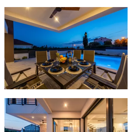
Kupaonica 2: en suite, umivaonik, wc, tuš
Kupaonica 3: umivaonik, wc, kada
Kupaonica 4: umivaonik, wc, tuš
Perilica rublja
Sušilo za kosu
Pegla za robu
Ručnici
Kuhinja