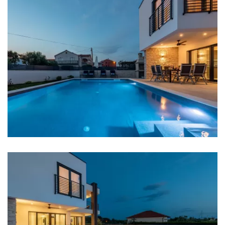
Bankomat: 500 m
Autobusni kolodvor: 1 km
Trajektna luka: 20 km
Zračna luka: 20 km
Autocesta: 30 km
Sobe
Soba 1: Bračni krevet: 1