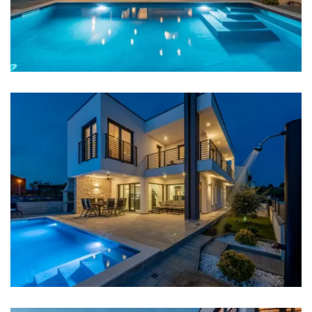
Plaža: 30 m
Restoran: 100 m
Kafić: 100 m
Centar grada: 2 km
Ljekarna: 2 km
Bolnica: 15 km
Trgovina: 300 m
Supermarket: 1 km