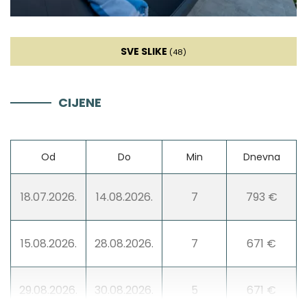
Aparat za kavu
SVE SLIKE
(48)
Posuđe
CIJENE
Blender
Od
Do
Min
Dnevna
Dnevna soba
18.07.2026.
14.08.2026.
7
793 €
Kauč
TV
15.08.2026.
28.08.2026.
7
671 €
Sat TV
29.08.2026.
30.08.2026.
5
671 €