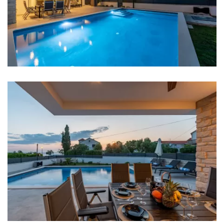
Soba 2: Bračni krevet: 1
Soba 3: Bračni krevet: 1
Soba 4: Bračni krevet: 1
Klima u svakoj sobi
Krevetić za bebu
Posteljina
Kupaonice
Kupaonica 1: en suite, umivaonik, wc, tuš