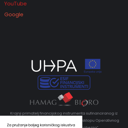
YouTube
Google
Krajnji primatelj financijskog instrumenta sufinanciranog iz
Europskog fonda za regionalni razvoj u sklopu Operativnog
Za pružanje boljeg korisničkog iskustva
programa „Konkurentnost i kohezija”