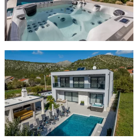
Kupaonica 2: en suite, umivaonik, wc, tuš
Kupaonica 3: en suite, umivaonik, wc, tuš
Kupaonica 4: en suite, umivaonik, wc, tuš
Kupaonica 5: umivaonik, tuš, kada
Perilica rublja
Sušilica rublja
Pegla za robu
Ručnici