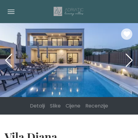
Detalji
Slike
Cijene
Recenzije
Vila Diana