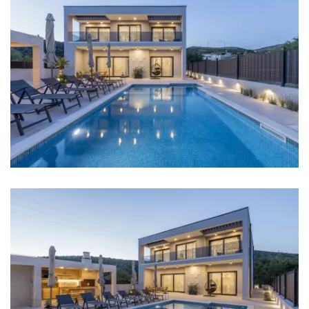
Grijanje
Podno grijanje
Internet
Kompletno ograđeno
Roštilj
Zabranjeno održavanje zabava
Udaljenosti
Plaža: 3 km