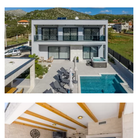
Kuhinja
Štednjak
Pećnica
Frižider
Mikrovalna
Kuhalo za vodu
Perilica suđa
Aparat za kavu