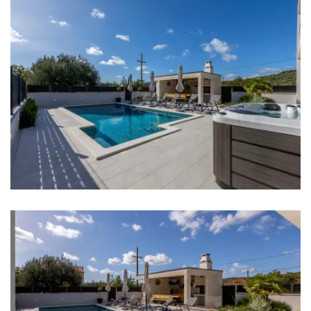
Soba 2: Bračni krevet: 1
Soba 3: Bračni krevet: 1
Soba 4: Bračni krevet: 1, Krevet za jednu osobu: 1
Klima u svakoj sobi
Krevetić za bebu
Posteljina
Kupaonice
Kupaonica 1: en suite, umivaonik, wc, tuš