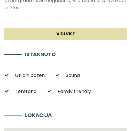
blizini grada i svih događanja, vila Diana je pravi izbor
za Vas.
Vila Diana Interijer
Sa svojom unutarnjom površinom od 270 m2, vila
Diana nudi
smještaj za
9 gostiju u 4 prekrasne
spavaće sobe
, od kojih
svaka ima svoju
ISTAKNUTO
kupaonicu
, TV i klima uređaj. U tri sobe nalaze se
veliki bračni kreveti, dok se u jednoj sobi uz veliki
bračni krevet nalazi i još jedan krevet za jednu osobu.
Grijani bazen
Sauna
U kupaonicama u sklopu soba nalaze se tuš kabine,
WC i umivaonik. Osim kupaonica koje se nalaze u
Teretana
Family friendly
sklopu soba, vila Diana raspolaže s još jednom
kupaonicom u kojoj se nalaze umivaonik, tuš kabina i
kada. U prizemlju se nalazi
bogato opremljena
kuhinja i prostrana blagovaonica, na koju se
LOKACIJA
nastavlja dnevni boravak
koji čini savršeno mjesto
za druženje te uživanje u glazbi, filmovima i knjigama.