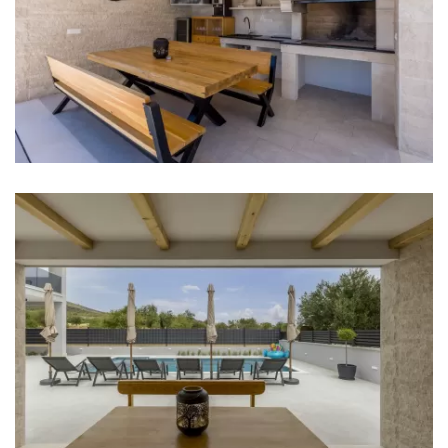
Posuđe
Dnevna soba
TV
Kamin
Kauč na razvlačenje
Zabava
Bicikle