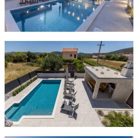
Restoran: 3 km
Kafić: 3 km
Centar grada: 3 km
Tržnica: 3 km
Zračna luka: 15 km
Sobe
Soba 1: Bračni krevet: 1