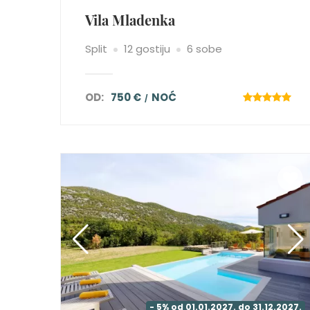
Vila Mladenka
Split
12 gostiju
6 sobe
OD:
750 €
NOĆ
- 5% od 01.01.2027. do 31.12.2027.