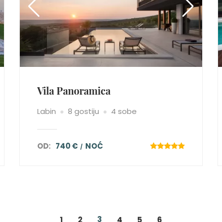
Vila Panoramica
Labin
8 gostiju
4 sobe
OD:
740 €
NOĆ
3
1
2
4
5
6