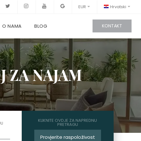
EUR
Hrvatski
O NAMA
BLOG
KONTAKT
J ZA NAJAM
KLIKNITE OVDJE ZA NAPREDNU
JU
PRETRAGU
Provjerite raspoloživost