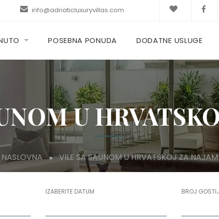
info@adriaticluxuryvillas.com
KNUTO
POSEBNA PONUDA
DODATNE USLUGE
AUNOM U HRVATSKO
NASLOVNA
VILE SA SAUNOM U HRVATSKOJ ZA NAJAM
IZABERITE DATUM
BROJ GOSTI