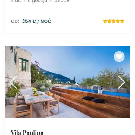
Brač
6 gostiju
3 sobe
OD:
354 €
NOĆ
Vila Paulina