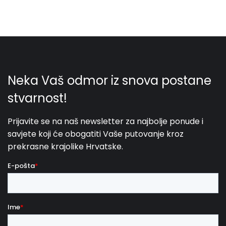
koje imaju jedan ili više izlaza. Hidromasažne kade
mogu biti okrugle, pravokutne ili kvadratne. Osim
toga, u vodu se može dodati zrak koji stvara masažni
pritisak.
Zahvaljujući vodenim mlaznicama, koje
se koriste za masažu, ova "vodena pjenušava
kupka" je vrlo ugodna i opuštajuć
a te je upravo
zbog toga vrlo popularna.
Stoga ne čudi da je
toliko vlasnika luksuznih vila s
privatnim bazenima svoje vile opremilo i
whirlpoolom
. Duž hrvatske obale pronaći ćete
bezbrojne vile koje imaju privatnu SPA sobu sa
saunom i whirlpoolom. Često je ovaj prostor
dizajniran tako da možete uživati ​​u prekrasnom
pogledu na more ili panoramskom pogledu s ovog
područja. Naravno, ako se jacuzzi nalazi na krovnoj
terasi ili vanjskom balkonu vile, vi ste kao gost osvojili
jackpot. Naravno, još jedna prednost je što vam ove