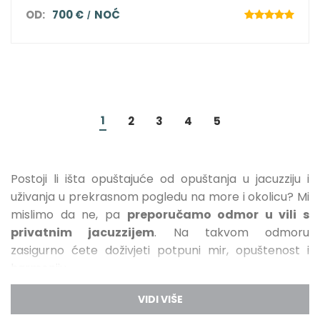
OD:
700 €
NOĆ
1
2
3
4
5
Postoji li išta opuštajuće od opuštanja u jacuzziju i
uživanja u prekrasnom pogledu na more i okolicu? Mi
mislimo da ne, pa
preporučamo odmor u vili s
privatnim jacuzzijem
. Na takvom odmoru
zasigurno ćete doživjeti potpuni mir, opuštenost i
harmoniju.
Whirlpool je bazen vode različitog oblika, u kojem se
snažni mlazovi vode stvaraju različitim mlaznicama,