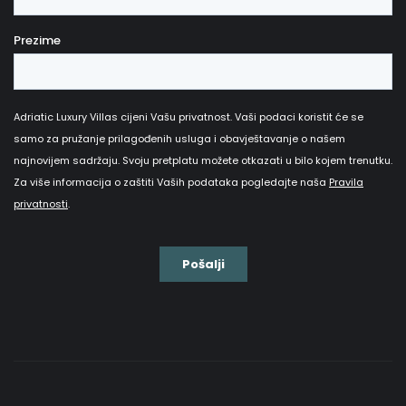
luksuzne vile omogućuju opuštanje u potpunoj
privatnosti. Uživajte odmor i pogedajte ponude kuća,
koje nude luksuzan smještaj s bazenom. Kuća za
odmor nudi sve što vam je potrebno. Sadržaji su jako
interesantni, te Vaš boravak neće biti dosadan. Ako
Vam treba pomoć, naš kontakt možete pronaći na
web stranici.
Evo što možete očekivati ​​
kada unajmite vilu s
jacuzzijem u Hrvatskoj:
-priliku da doživite i uživate u čistom opuštanju i miru
na svom odmoru
-kako biste mogli koristiti whirlpool u potpunoj