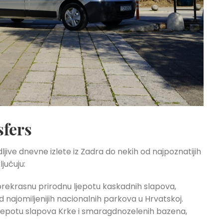
sfers
ljive dnevne izlete iz Zadra do nekih od najpoznatijih
jučuju:
 prekrasnu prirodnu ljepotu kaskadnih slapova,
d najomiljenijih nacionalnih parkova u Hrvatskoj.
 ljepotu slapova Krke i smaragdnozelenih bazena,