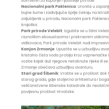
savršenih za kupanje i ljubitelje prirode.
Nacionalni park Paklenica
: Uronite u zapanj
bujne šume i zadivljujuće špilje čekaju na istraži
zaljubljenik u prirodu, Nacionalni park Pakleni
krajolika.
Park prirode Velebit
: Izgubite se u tišini Vele
raznolikim ekosustavima i prekrasnim vidicima
vidikovaca, Park prirode Velebit nudi impresiv
Kanjon Zrmanje
: Upustite se u uzbudljivu av
kristalno čista voda probija kroz vapnenačke li
vozite kajak duž njegove netaknute rijeke ili se
Zrmanje obećava uzbudljivu avanturu.
Stari grad Šibenik
: Vratite se u prošlost do
starog grada, gdje stoljetna arhitektura i bog
veličanstvene šibenske katedrale do neobičnih
povijesnu prošlost Hrvatske.