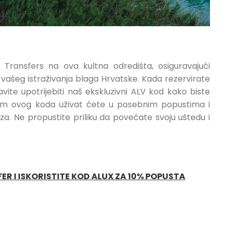
Transfers na ova kultna odredišta, osiguravajući
vašeg istraživanja blaga Hrvatske. Kada rezervirate
ite upotrijebiti naš ekskluzivni ALV kod kako biste
enjem ovog koda uživat ćete u posebnim popustima i
. Ne propustite priliku da povećate svoju uštedu i
ER I ISKORISTITE KOD ALUX ZA 10% POPUSTA