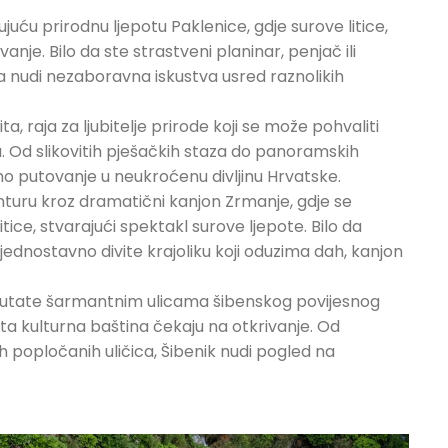
ujuću prirodnu ljepotu Paklenice, gdje surove litice,
vanje. Bilo da ste strastveni planinar, penjač ili
ca nudi nezaboravna iskustva usred raznolikih
bita, raja za ljubitelje prirode koji se može pohvaliti
. Od slikovitih pješačkih staza do panoramskih
no putovanje u neukroćenu divljinu Hrvatske.
anturu kroz dramatični kanjon Zrmanje, gdje se
tice, stvarajući spektakl surove ljepote. Bilo da
 jednostavno divite krajoliku koji oduzima dah, kanjon
k lutate šarmantnim ulicama šibenskog povijesnog
ata kulturna baština čekaju na otkrivanje. Od
 popločanih uličica, Šibenik nudi pogled na