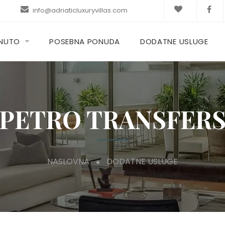
info@adriaticluxuryvillas.com
KNUTO
POSEBNA PONUDA
DODATNE USLUGE
PETRO TRANSFER
NASLOVNA
DODATNE USLUGE