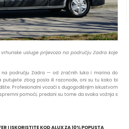
i vrhunske usluge prijevoza na području Zadra koje
a na području Zadra — od zračnih luka i marina do
a putujete zbog posla ili razonode, oni su tu kako bi
dište. Profesionalni vozači s dugogodišnjim iskustvom
jek spremni pomoći, predani su tome da svaka vožnja s
ER I ISKORISTITE KOD ALUX ZA 10% POPUSTA