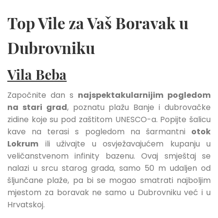
Top Vile za Vaš Boravak u
Dubrovniku
Vila Beba
Započnite dan s
najspektakularnijim pogledom
na stari grad
, poznatu plažu Banje i dubrovačke
zidine koje su pod zaštitom UNESCO-a. Popijte šalicu
kave na terasi s pogledom na šarmantni
otok
Lokrum
ili uživajte u osvježavajućem kupanju u
veličanstvenom infinity bazenu. Ovaj smještaj se
nalazi u srcu starog grada, samo 50 m udaljen od
šljunčane plaže, pa bi se mogao smatrati najboljim
mjestom za boravak ne samo u Dubrovniku već i u
Hrvatskoj.