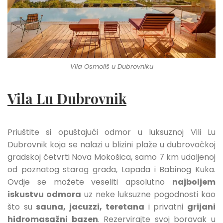
Vila Osmoliš u Dubrovniku
Vila Lu Dubrovnik
Priuštite si opuštajući odmor u luksuznoj Vili Lu
Dubrovnik koja se nalazi u blizini plaže u dubrovačkoj
gradskoj četvrti Nova Mokošica, samo 7 km udaljenoj
od poznatog starog grada, Lapada i Babinog Kuka.
Ovdje se možete veseliti apsolutno
najboljem
iskustvu odmora
uz neke luksuzne pogodnosti kao
što su
sauna, jacuzzi, teretana
i privatni
grijani
hidromasažni bazen
. Rezervirajte svoj boravak u