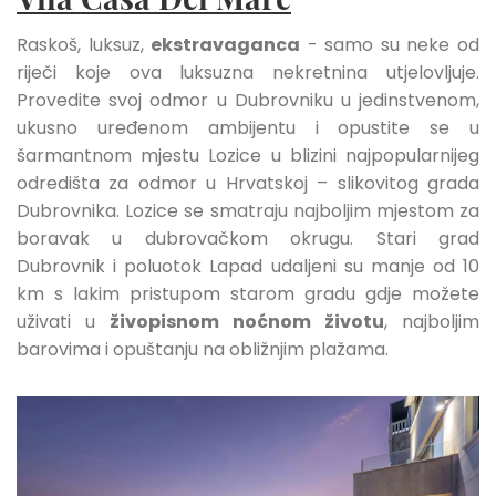
Raskoš, luksuz,
ekstravaganca
- samo su neke od
riječi koje ova luksuzna nekretnina utjelovljuje.
Provedite svoj odmor u Dubrovniku u jedinstvenom,
ukusno uređenom ambijentu i opustite se u
šarmantnom mjestu Lozice u blizini najpopularnijeg
odredišta za odmor u Hrvatskoj – slikovitog grada
Dubrovnika. Lozice se smatraju najboljim mjestom za
boravak u dubrovačkom okrugu. Stari grad
Dubrovnik i poluotok Lapad udaljeni su manje od 10
km s lakim pristupom starom gradu gdje možete
uživati u
živopisnom noćnom životu
, najboljim
barovima i opuštanju na obližnjim plažama.