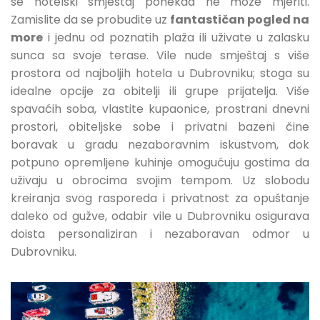
se hotelski smještaj ponekad ne može mjeriti.
Zamislite da se probudite uz
fantastičan pogled na
more
i jednu od poznatih plaža ili uživate u zalasku
sunca sa svoje terase. Vile nude smještaj s više
prostora od najboljih hotela u Dubrovniku; stoga su
idealne opcije za obitelji ili grupe prijatelja. Više
spavaćih soba, vlastite kupaonice, prostrani dnevni
prostori, obiteljske sobe i privatni bazeni čine
boravak u gradu nezaboravnim iskustvom, dok
potpuno opremljene kuhinje omogućuju gostima da
uživaju u obrocima svojim tempom. Uz slobodu
kreiranja svog rasporeda i privatnost za opuštanje
daleko od gužve, odabir vile u Dubrovniku osigurava
doista personaliziran i nezaboravan odmor u
Dubrovniku.