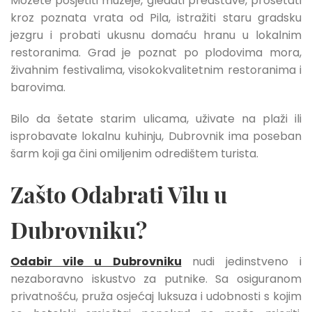
Možete posjetiti muzeje, gledati predstave, prošetati
kroz poznata vrata od Pila, istražiti staru gradsku
jezgru i probati ukusnu domaću hranu u lokalnim
restoranima. Grad je poznat po plodovima mora,
živahnim festivalima, visokokvalitetnim restoranima i
barovima.
Bilo da šetate starim ulicama, uživate na plaži ili
isprobavate lokalnu kuhinju, Dubrovnik ima poseban
šarm koji ga čini omiljenim odredištem turista.
Zašto Odabrati Vilu u
Dubrovniku?
Odabir vile u Dubrovniku
nudi jedinstveno i
nezaboravno iskustvo za putnike. Sa osiguranom
privatnošću, pruža osjećaj luksuza i udobnosti s kojim