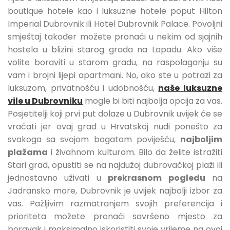
boutique hotele kao i luksuzne hotele poput Hilton
Imperial Dubrovnik ili Hotel Dubrovnik Palace. Povoljni
smještaj također možete pronaći u nekim od sjajnih
hostela u blizini starog grada na Lapadu. Ako više
volite boraviti u starom gradu, na raspolaganju su
vam i brojni lijepi apartmani. No, ako ste u potrazi za
luksuzom, privatnošću i udobnošću,
naše luksuzne
vile u Dubrovniku
mogle bi biti najbolja opcija za vas.
Posjetitelji koji prvi put dolaze u Dubrovnik uvijek će se
vraćati jer ovaj grad u Hrvatskoj nudi ponešto za
svakoga sa svojom bogatom poviješću,
najboljim
plažama
i živahnom kulturom. Bilo da želite istražiti
Stari grad, opustiti se na najdužoj dubrovačkoj plaži ili
jednostavno uživati u
prekrasnom pogledu
na
Jadransko more, Dubrovnik je uvijek najbolji izbor za
vas. Pažljivim razmatranjem svojih preferencija i
prioriteta možete pronaći savršeno mjesto za
boravak i maksimalno iskoristiti svoje vrijeme na ovoj