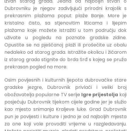
izvan starog grada. Jedna od najboljih stvari o
Dubrovniku je njegov zadivljujući prirodni krajolik s
prekrasnim plažama poput plaže Banje. More je
kristalno čisto, sa stjenovitim liticama i lijepim
plažama koje možete istražiti u tom području dok
uživate u pogledu na poznate gradske zidine.
Opustite se na pješčanoj plaži ili prošećite uz obalu
nedaleko od starog grada. Istražite okolicu i žičarom
iz starog grada stignite do brda Srđ s kojeg se pruža
prekrasan pogled na more.
Osim povijesnih i kulturnih ljepota dubrovačke stare
gradske jezgre, Dubrovnik privlači i veliki broj
obožavatelja popularne TV serije
Igre prijestolja
koji
posjećuju Dubrovnik tijekom cijele godine jer je služio
kao mjesto snimanja Kraljeve luke. Grad Dubrovnik
pun je povijesti i kulture i jedno je od najboljih mjesta
za one koji vole provoditi vrijeme u razgledavanju.