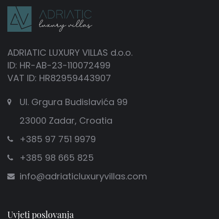
ADRIATIC LUXURY VILLAS d.o.o.
ID: HR-AB-23-110072499
VAT ID: HR82959443907
Ul. Grgura Budislavića 99
23000 Zadar, Croatia
+385 97 751 9979
+385 98 665 825
info@adriaticluxuryvillas.com
Uvjeti poslovanja