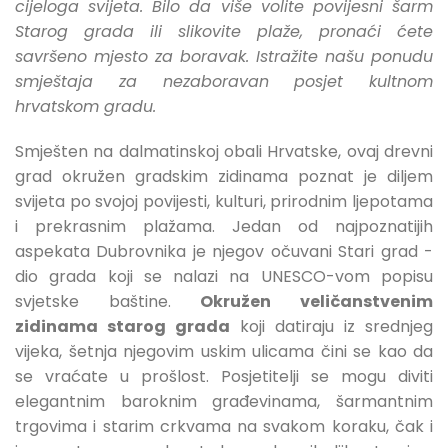
cijeloga svijeta. Bilo da više volite povijesni šarm
Starog grada ili slikovite plaže, pronaći ćete
savršeno mjesto za boravak. Istražite našu ponudu
smještaja za nezaboravan posjet kultnom
hrvatskom gradu.
Smješten na dalmatinskoj obali Hrvatske, ovaj drevni
grad okružen gradskim zidinama poznat je diljem
svijeta po svojoj povijesti, kulturi, prirodnim ljepotama
i prekrasnim plažama. Jedan od najpoznatijih
aspekata Dubrovnika je njegov očuvani Stari grad -
dio grada koji se nalazi na UNESCO-vom popisu
svjetske baštine.
Okružen veličanstvenim
zidinama starog grada
koji datiraju iz srednjeg
vijeka, šetnja njegovim uskim ulicama čini se kao da
se vraćate u prošlost. Posjetitelji se mogu diviti
elegantnim baroknim građevinama, šarmantnim
trgovima i starim crkvama na svakom koraku, čak i