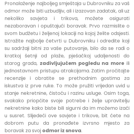
Pronalaženje najboljeg smještaja u Dubrovniku za vaš
odmor može biti uzbudljiv, ali i izazovan zadatak, ali uz
nekoliko savjeta i trikova, možete osigurati
nezaboravan i opuštajući boravak. Prvo razmislite o
svom budžetu i željenoj lokaciji na kojoj želite odsjesti.
Istražite najbolje četvrti u Dubrovniku i odredite koji
su sadržaji bitni za vaše putovanje, bilo da se radi o
kratkoj šetnji od plaže, pješačkoj udaljenosti do
starog grada,
zadivljujućem pogledu na more
ili
jednostavnom pristupu atrakcijama. Zatim pročitajte
recenzije i obratite se prethodnim gostima za
iskustva iz prve ruke. To može pružiti vrijedan uvid u
stanje nekretnine, čistoću i razinu usluge. Osim toga,
svakako priopćite svoje potrebe i želje upravitelju
nekretnine kako biste bili sigurni da im možemo izaći
u susret. Slijedeći ove savjete i trikove, bit ćete na
dobrom putu da pronađete izvrsno mjesto za
boravak za svoj
odmor iz snova
.